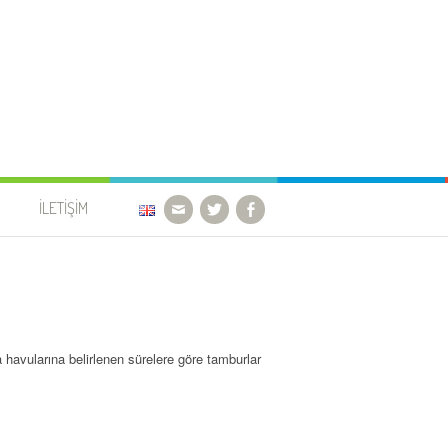
İLETIŞIM
 FABRIKA
 VALS
havularına belirlenen sürelere göre tamburlar
İZMIR NACHI ENDÜSTRIYEL
 İZLEME
ROBOT
ALIAĞA OTOMASYON