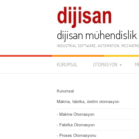
İçeriğe
atla
dijisan mühendislik
INDUSTRIAL SOFTWARE, AUTOMATION, MECHATR
KURUMSAL
OTOMASYON
M
MAKINE OTOMASYON
K
S
Kurumsal
PROSES OTOMASYONU
Makina, fabrika, üretim otomasyon
E
ENDÜSTRIYEL YAZILIM
Makine Otomasyon
Fabrika Otomasyon
Proses Otomasyonu